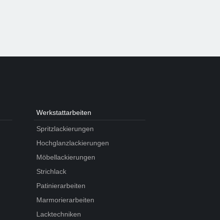
Werkstatt­arbeiten
Spritzlackierungen
Hochglanzlackierungen
Möbellackierungen
Strichlack
Patinierarbeiten
Marmorierarbeiten
Lacktechniken