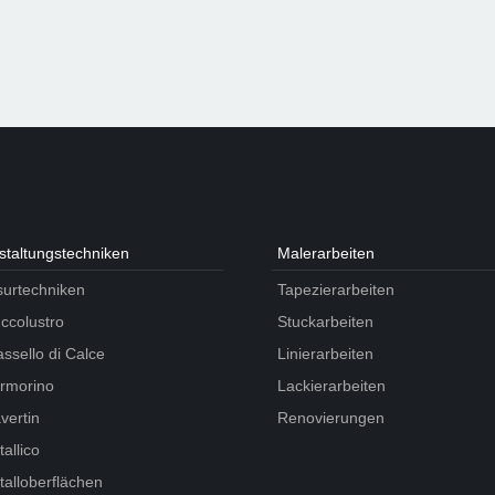
taltungs­techniken
Maler­arbeiten
surtechniken
Tapezierarbeiten
ccolustro
Stuckarbeiten
ssello di Calce
Linierarbeiten
rmorino
Lackierarbeiten
vertin
Renovierungen
allico
alloberflächen