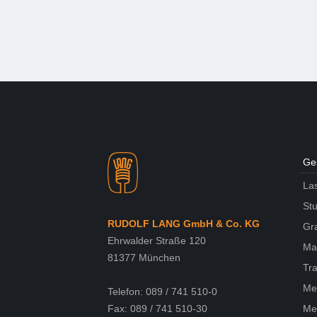
Ges
La
Stu
RUDOLF LANG GmbH & Co. KG
Gra
Ehrwalder Straße 120
Ma
81377 München
Tra
Met
Telefon: 089 / 741 510-0
Fax: 089 / 741 510-30
Met