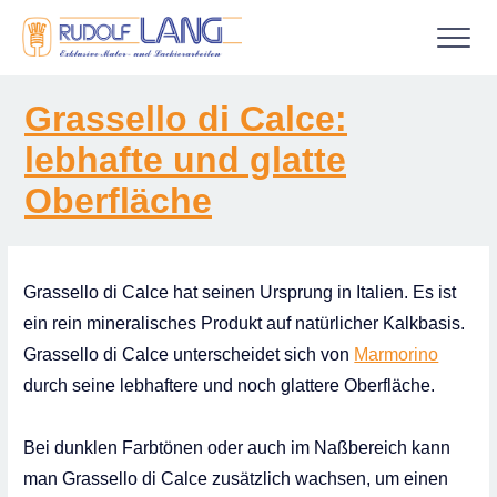
Gestaltungs­techniken
Grassello di Calce:
Maler­arbeiten
lebhafte und glatte
Außen­arbeiten
Oberfläche
Werkstatt­arbeiten
Auslands­arbeiten
Grassello di Calce hat seinen Ursprung in Italien. Es ist
Digitaldruck und Werbetechnik
ein rein mineralisches Produkt auf natürlicher Kalkbasis.
Grassello di Calce unterscheidet sich von
Marmorino
Über uns
durch seine lebhaftere und noch glattere Oberfläche.
Kontakt
Bei dunklen Farbtönen oder auch im Naßbereich kann
man Grassello di Calce zusätzlich wachsen, um einen