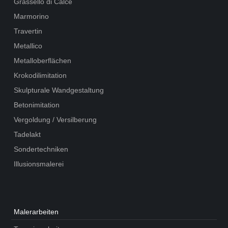
Grassello di Calce
Marmorino
Travertin
Metallico
Metalloberflächen
Krokodilimitation
Skulpturale Wandgestaltung
Betonimitation
Vergoldung / Versilberung
Tadelakt
Sondertechniken
Illusionsmalerei
Maler­arbeiten