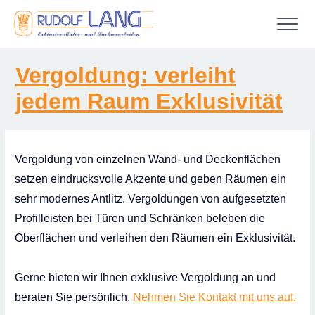
Gestaltungs­techniken
Vergoldung: verleiht
Maler­arbeiten
jedem Raum Exklusivität
Außen­arbeiten
Werkstatt­arbeiten
Vergoldung von einzelnen Wand- und Deckenflächen
Auslands­arbeiten
setzen eindrucksvolle Akzente und geben Räumen ein
sehr modernes Antlitz. Vergoldungen von aufgesetzten
Digitaldruck und Werbetechnik
Profilleisten bei Türen und Schränken beleben die
Über uns
Oberflächen und verleihen den Räumen ein Exklusivität.
Kontakt
Gerne bieten wir Ihnen exklusive Vergoldung an und
beraten Sie persönlich.
Nehmen Sie Kontakt mit uns auf.