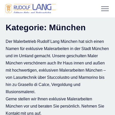
Gestaltungs­techniken
Kategorie:
München
Maler­arbeiten
Der Malerbetrieb Rudolf Lang München hat sich einen
Außen­arbeiten
Namen für exklusive Malerarbeiten in der Stadt München
Werkstatt­arbeiten
und im Umland gemacht. Unsere geschulten Maler
Auslands­arbeiten
München verschönern auch Ihr Haus innen und außen
mit hochwertigen, exklusiven Malerarbeiten München –
Digitaldruck und Werbetechnik
von Lasurtechnik über Stuccolustro und Marmorino bis
Über uns
hin zu Grasello di Calce, Vergoldung und
Kontakt
Illusionsmalerei.
Gerne stellen wir Ihnen exklusive Malerarbeiten
München vor und beraten Sie persönlich. Nehmen Sie
Kontakt mit uns auf.