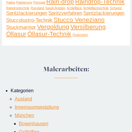
Rain-drop
Raindrop-Technik
Patina
Patinierung
Portugal
Raindroptechnik
Russland
Saudi-Arabien
Schleiflack
Schleiflacktechnik
Schweiz
Spritzlackierungen
Spritzverfahren
Spritz­lackier­ungen
Stucco Veneziano
Stuccolustro-Technik
Vergoldung
Versilberung
Stuckmarmor
Öllasur
Öllasur-Technik
Österreich
Malerarbeiten:
Kategorien
Ausland
Innenraumgestaltung
München
Bogenhausen
Gräfelfing