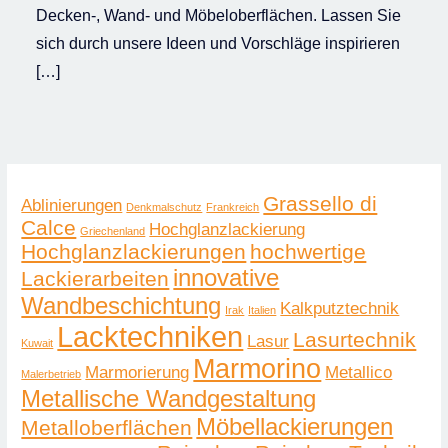
Decken-, Wand- und Möbeloberflächen. Lassen Sie
sich durch unsere Ideen und Vorschläge inspirieren
[…]
Grassello di
Ablinierungen
Denkmalschutz
Frankreich
Calce
Hochglanzlackierung
Griechenland
Hochglanzlackierungen
hochwertige
innovative
Lackierarbeiten
Wandbeschichtung
Kalkputztechnik
Irak
Italien
Lacktechniken
Lasurtechnik
Lasur
Kuwait
Marmorino
Marmorierung
Metallico
Malerbetrieb
Metallische Wandgestaltung
Möbellackierungen
Metalloberflächen