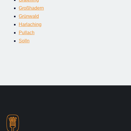
Großhadern
Grünwald
Harlaching
Pullach
Solln